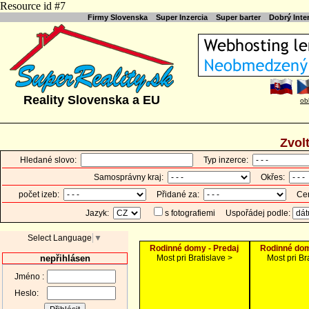
Resource id #7
Firmy Slovenska
Super Inzercia
Super barter
Dobrý Int
Reality Slovenska a EU
ob
Zvol
Hledané slovo:
Typ inzerce:
Samosprávny kraj:
Okřes:
počet izeb:
Přidané za:
Cen
Jazyk:
s fotografiemi
Uspořádej podle:
Select Language
▼
Rodinné domy - Predaj
Rodinné dom
nepřihlásen
Most pri Bratislave >
Most pri Br
Jméno :
Heslo: