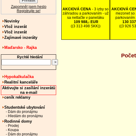
Zapomněl jsem heslo
AKCIOVÁ CENA
- 3 izby so
AKCIOVÁ CE
Registrujte se!
záhradou a parkovaním - už
mezonet so 
sa netlačte v paneláku
parkovaním 
Novinky
109 988,- EUR
130 337
((3 313 498 SKK))
((3 926 5
Vlož inzerát
Vlož inzerát
Zajímavé inzeráty
Maďarsko - Rajka
Počet
Rychlé hledání
Hypokalkulačka
Realitní kanceláře
Aktivujte si zasílání inzerátů
na e-mail
ceník reklamy
Studentské ubytování
- Dám do pronájmu
- Hledám do pronájmu
Rodinné domy
- Prodej
- Koupa
- Dám do pronájmu