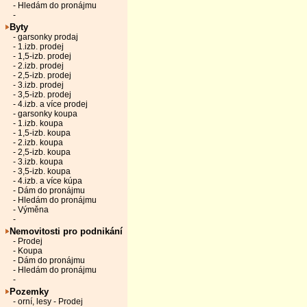
- Hledám do pronájmu
-
Byty
- garsonky prodaj
- 1.izb. prodej
- 1,5-izb. prodej
- 2.izb. prodej
- 2,5-izb. prodej
- 3.izb. prodej
- 3,5-izb. prodej
- 4.izb. a více prodej
- garsonky koupa
- 1.izb. koupa
- 1,5-izb. koupa
- 2.izb. koupa
- 2,5-izb. koupa
- 3.izb. koupa
- 3,5-izb. koupa
- 4.izb. a více kúpa
- Dám do pronájmu
- Hledám do pronájmu
- Výměna
-
Nemovitosti pro podnikání
- Prodej
- Koupa
- Dám do pronájmu
- Hledám do pronájmu
-
Pozemky
- orní, lesy - Prodej