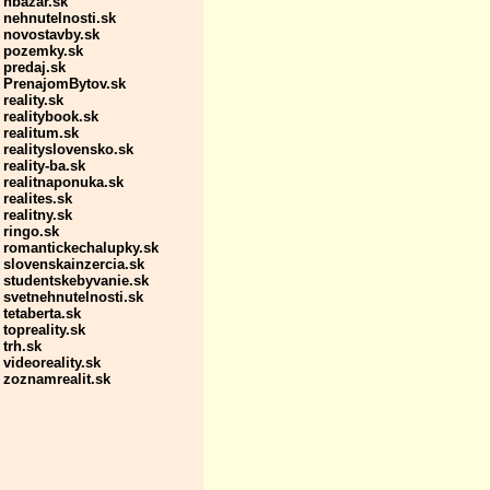
nbazar.sk
nehnutelnosti.sk
novostavby.sk
pozemky.sk
predaj.sk
PrenajomBytov.sk
reality.sk
realitybook.sk
realitum.sk
realityslovensko.sk
reality-ba.sk
realitnaponuka.sk
realites.sk
realitny.sk
ringo.sk
romantickechalupky.sk
slovenskainzercia.sk
studentskebyvanie.sk
svetnehnutelnosti.sk
tetaberta.sk
topreality.sk
trh.sk
videoreality.sk
zoznamrealit.sk