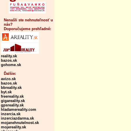
Nenašli ste nehnuteľnosť u
nás?
Doporučujeme prehľadné:
reality.sk
bazos.sk
gohome.sk
Ďalšie:
avizo.sk
bazos.sk
bbreality.sk
byt.sk
freereality.sk
gigareality.sk
gpsreality.sk
hladamereality.com
inzercia.sk
inzerciazdarma.sk
mojanehnutelnost.sk
mojereality.sk