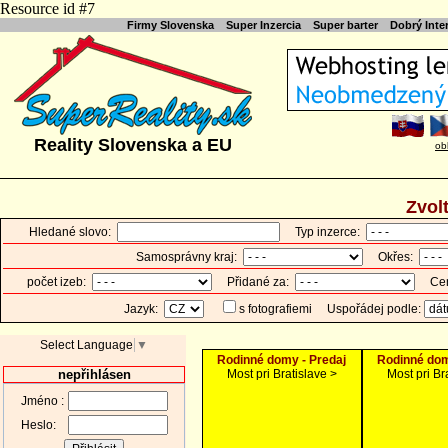
Resource id #7
Firmy Slovenska
Super Inzercia
Super barter
Dobrý Int
Reality Slovenska a EU
ob
Zvol
Hledané slovo:
Typ inzerce:
Samosprávny kraj:
Okřes:
počet izeb:
Přidané za:
Cen
Jazyk:
s fotografiemi
Uspořádej podle:
Select Language
▼
Rodinné domy - Predaj
Rodinné dom
nepřihlásen
Most pri Bratislave >
Most pri Br
Jméno :
Heslo: