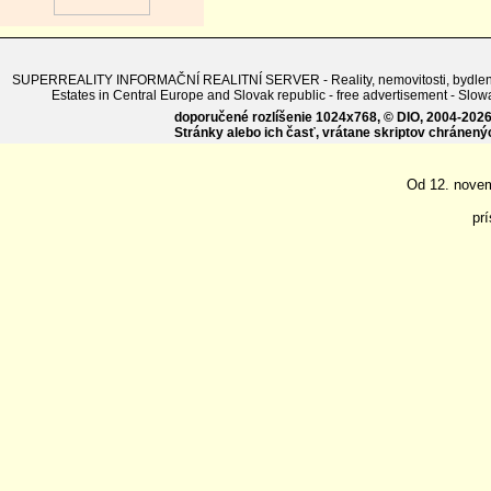
SUPERREALITY INFORMAČNÍ REALITNÍ SERVER - Reality, nemovitosti, bydlení - Sl
Estates in Central Europe and Slovak republic - free advertisement - 
doporučené rozlíšenie 1024x768, © DIO, 2004-2026, 
Stránky alebo ich časť, vrátane skriptov chránen
Od 12. nove
pr