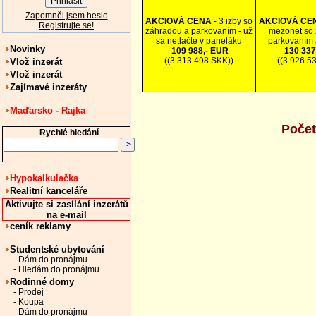
Zapomněl jsem heslo
AKCIOVÁ CENA
- 3 izby so
AKCIOVÁ CE
Registrujte se!
záhradou a parkovaním - už
mezonet so 
sa netlačte v paneláku
parkovaním 
Novinky
109 988,- EUR
130 337
((3 313 498 SKK))
((3 926 5
Vlož inzerát
Vlož inzerát
Zajímavé inzeráty
Maďarsko - Rajka
Počet
Rychlé hledání
Hypokalkulačka
Realitní kanceláře
Aktivujte si zasílání inzerátů
na e-mail
ceník reklamy
Studentské ubytování
- Dám do pronájmu
- Hledám do pronájmu
Rodinné domy
- Prodej
- Koupa
- Dám do pronájmu