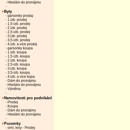
- Hledám do pronájmu
-
Byty
- garsonky prodaj
- 1.izb. prodej
- 1,5-izb. prodej
- 2.izb. prodej
- 2,5-izb. prodej
- 3.izb. prodej
- 3,5-izb. prodej
- 4.izb. a více prodej
- garsonky koupa
- 1.izb. koupa
- 1,5-izb. koupa
- 2.izb. koupa
- 2,5-izb. koupa
- 3.izb. koupa
- 3,5-izb. koupa
- 4.izb. a více kúpa
- Dám do pronájmu
- Hledám do pronájmu
- Výměna
-
Nemovitosti pro podnikání
- Prodej
- Koupa
- Dám do pronájmu
- Hledám do pronájmu
-
Pozemky
- orní, lesy - Prodej