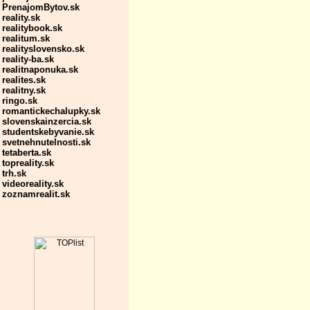
PrenajomBytov.sk
reality.sk
realitybook.sk
realitum.sk
realityslovensko.sk
reality-ba.sk
realitnaponuka.sk
realites.sk
realitny.sk
ringo.sk
romantickechalupky.sk
slovenskainzercia.sk
studentskebyvanie.sk
svetnehnutelnosti.sk
tetaberta.sk
topreality.sk
trh.sk
videoreality.sk
zoznamrealit.sk