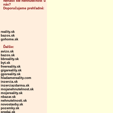
Nenašli ste nehnuteľnosť u
nás?
Doporučujeme prehľadné:
reality.sk
bazos.sk
gohome.sk
Ďalšie:
avizo.sk
bazos.sk
bbreality.sk
byt.sk
freereality.sk
gigareality.sk
gpsreality.sk
hladamereality.com
inzercia.sk
inzerciazdarma.sk
mojanehnutelnost.sk
mojereality.sk
nbazar.sk
nehnutelnosti.sk
novostavby.sk
pozemky.sk
predaj.sk