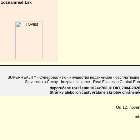
zoznamrealit.sk
SUPERREALITY - Суперреалитю - имущество недвижимое - бесплатныйе объявле
Slovensko a Čechy - bezplatní inzerce - Real Estates in Central Eu
doporučené rozlíšenie 1024x768, © DIO, 2004-2026, 
Stránky alebo ich časť, vrátane skriptov chránen
Od 12. nove
pr