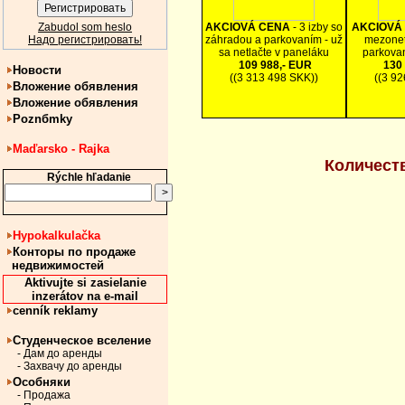
Zabudol som heslo
AKCIOVÁ CENA
- 3 izby so
AKCIOVÁ
Надо регистрировать!
záhradou a parkovaním - už
mezonet
sa netlačte v paneláku
parkova
109 988,- EUR
130 
Новости
((3 313 498 SKK))
((3 9
Вложение обявления
Вложение обявления
Poznбmky
Maďarsko - Rajka
Количест
Rýchle hľadanie
Hypokalkulačka
Конторы по продаже
недвижимостей
Aktivujte si zasielanie
inzerátov na e-mail
cenník reklamy
Студенческое вселение
- Дам до аренды
- Захвачу до аренды
Особняки
- Продажа