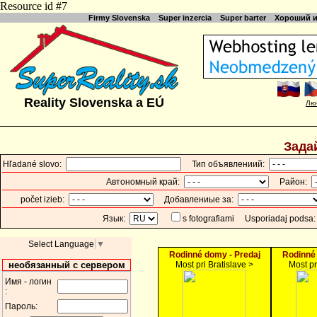
Resource id #7
Firmy Slovenska
Super inzercia
Super barter
Хороший и
Reality Slovenska a EÚ
Лю
Зада
Hľadané slovo:
Тип объявлениий:
Автономный край:
Район:
počet izieb:
Добавлениые за:
Язык:
s fotografiami
Usporiadaj podѕa
Select Language
▼
Rodinné domy - Predaj
Rodinné 
необязанный с сервером
Most pri Bratislave >
Most pr
Имя - логин
:
Пароль: