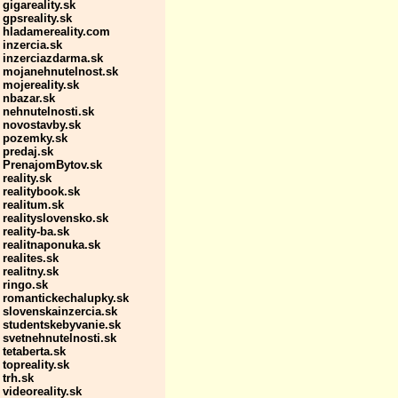
gigareality.sk
gpsreality.sk
hladamereality.com
inzercia.sk
inzerciazdarma.sk
mojanehnutelnost.sk
mojereality.sk
nbazar.sk
nehnutelnosti.sk
novostavby.sk
pozemky.sk
predaj.sk
PrenajomBytov.sk
reality.sk
realitybook.sk
realitum.sk
realityslovensko.sk
reality-ba.sk
realitnaponuka.sk
realites.sk
realitny.sk
ringo.sk
romantickechalupky.sk
slovenskainzercia.sk
studentskebyvanie.sk
svetnehnutelnosti.sk
tetaberta.sk
topreality.sk
trh.sk
videoreality.sk