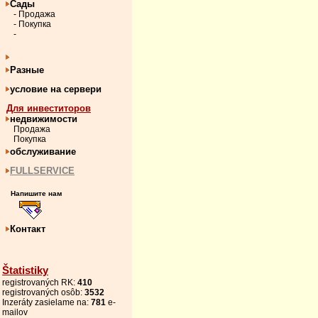
Сады
- Продажа
- Покупка
-
Разные
условие на сервери
Для инвеститоров
недвижимости
Продажа
Покупка
обслуживание
FULLSERVICE
Напишите нам
Контакт
Štatistiky
registrovaných RK:
410
registrovaných osôb:
3532
Inzeráty zasielame na:
781
e-
mailov