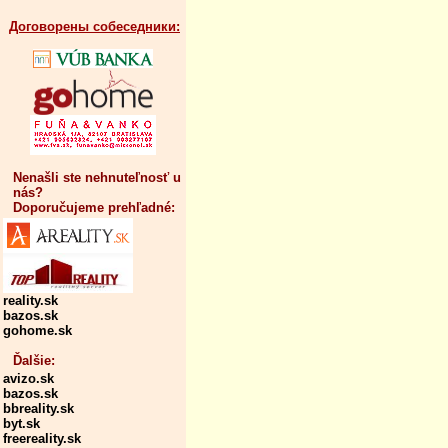
Договорены собеседники:
Nenašli ste nehnuteľnosť u
nás?
Doporučujeme prehľadné:
reality.sk
bazos.sk
gohome.sk
Ďalšie:
avizo.sk
bazos.sk
bbreality.sk
byt.sk
freereality.sk