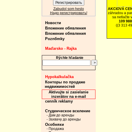
Zabudol som heslo
AKCIOVÁ CE
Надо регистрировать!
záhradou a par
sa netlačte 
109 988
Новости
((3 313 4
Вложение обявления
Вложение обявления
Poznбmky
Maďarsko - Rajka
Rýchle hľadanie
Hypokalkulačka
Конторы по продаже
недвижимостей
Aktivujte si zasielanie
inzerátov na e-mail
cenník reklamy
Студенческое вселение
- Дам до аренды
- Захвачу до аренды
Особняки
- Продажа