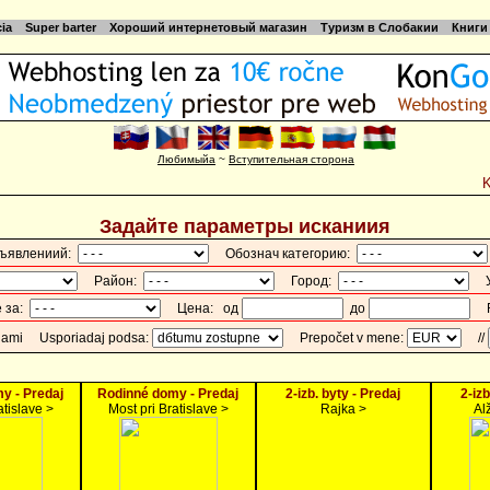
cia
Super barter
Хороший интернетовый магазин
Туризм в Слобакии
Книги
Любимыйа
~
Вступительная сторона
Задайте параметры исканиия
ъявлениий:
Обознач категорию:
Район:
Город:
У
 за:
Цена: од
до
Ro
afiami
Usporiadaj podѕa:
Prepočet v mene:
//
y - Predaj
Rodinné domy - Predaj
2-izb. byty - Predaj
2-izb
atislave >
Most pri Bratislave >
Rajka >
Al