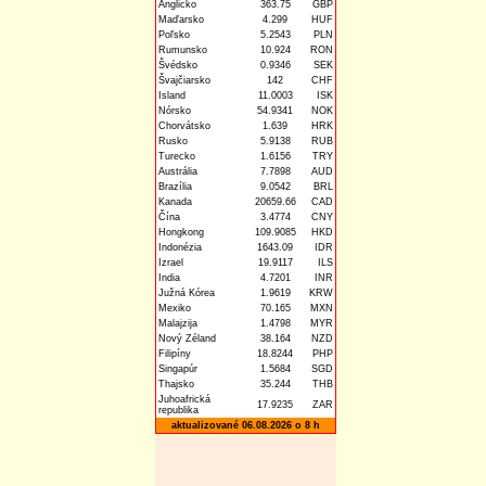
Anglicko
363.75
GBP
Maďarsko
4.299
HUF
Poľsko
5.2543
PLN
Rumunsko
10.924
RON
Švédsko
0.9346
SEK
Švajčiarsko
142
CHF
Island
11.0003
ISK
Nórsko
54.9341
NOK
Chorvátsko
1.639
HRK
Rusko
5.9138
RUB
Turecko
1.6156
TRY
Austrália
7.7898
AUD
Brazília
9.0542
BRL
Kanada
20659.66
CAD
Čína
3.4774
CNY
Hongkong
109.9085
HKD
Indonézia
1643.09
IDR
Izrael
19.9117
ILS
India
4.7201
INR
Južná Kórea
1.9619
KRW
Mexiko
70.165
MXN
Malajzija
1.4798
MYR
Nový Zéland
38.164
NZD
Filipíny
18.8244
PHP
Singapúr
1.5684
SGD
Thajsko
35.244
THB
Juhoafrická
17.9235
ZAR
republika
aktualizované 06.08.2026 o 8 h