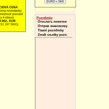
CIOVÁ CENA
cena novostavby
 možnosť prerobiť
a 4-izbový
Poznбmky
 062,- EUR
Отослатъ пометки
231 197 SKK))
Отправ знакомому
Tlaиiќ poznбmky
Zmaћ vљetky pozn.