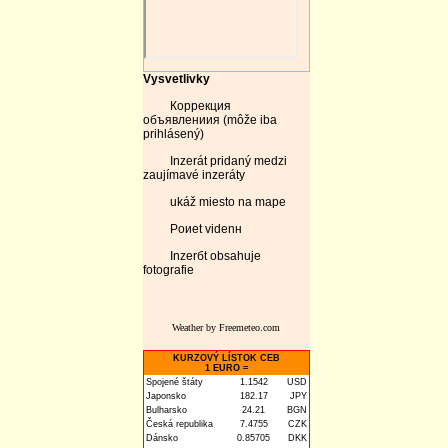
Vysvetlivky
Коррекция
объявлениия (môže iba
prihlásený)
Inzerát pridaný medzi
zaujímavé inzeráty
ukáž miesto na mape
Poиet videnн
Inzerбt obsahuje
fotografie
Weather by Freemeteo.com
KURZOVÝ LÍSTOK CEB
1 EURO =
Spojené štáty
1.1542
USD
Japonsko
182.17
JPY
Bulharsko
24.21
BGN
Česká republika
7.4755
CZK
Dánsko
0.85705
DKK