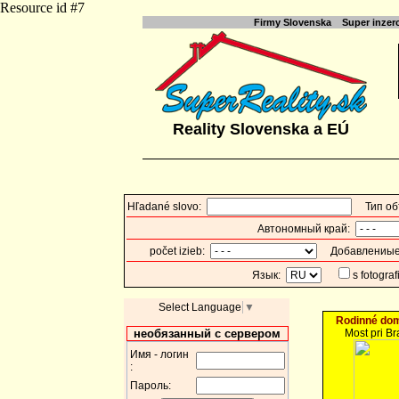
Resource id #7
Firmy Slovenska
Super inzer
Reality Slovenska a EÚ
Hľadané slovo:
Тип об
Автономный край:
počet izieb:
Добавлениые
Язык:
s fotogr
Select Language
▼
Rodinné dom
необязанный с сервером
Most pri Br
Имя - логин
:
Пароль: