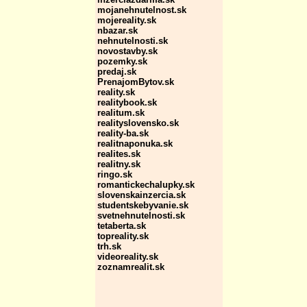
mojanehnutelnost.sk
mojereality.sk
nbazar.sk
nehnutelnosti.sk
novostavby.sk
pozemky.sk
predaj.sk
PrenajomBytov.sk
reality.sk
realitybook.sk
realitum.sk
realityslovensko.sk
reality-ba.sk
realitnaponuka.sk
realites.sk
realitny.sk
ringo.sk
romantickechalupky.sk
slovenskainzercia.sk
studentskebyvanie.sk
svetnehnutelnosti.sk
tetaberta.sk
topreality.sk
trh.sk
videoreality.sk
zoznamrealit.sk