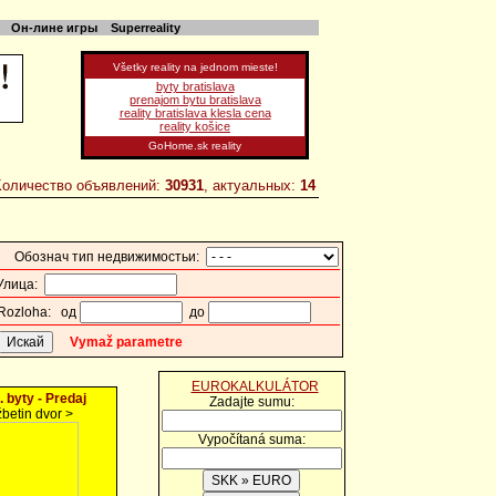
Он-лине игры
Superreality
Všetky reality na jednom mieste!
byty bratislava
prenajom bytu bratislava
reality bratislava klesla cena
reality košice
GoHome.sk
reality
Kоличество oбъявлений:
30931
, актуальныx:
14
Обознач тип недвижимостьи:
лица:
zloha: од
до
Vymaž parametre
EUROKALKULÁTOR
. byty - Predaj
Zadajte sumu:
žbetin dvor >
Vypočítaná suma: