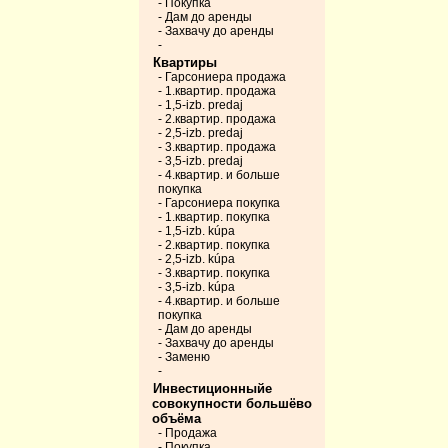
- Покупка
- Дам до аренды
- Захвачу до аренды
-
Квартиры
- Гарсониера продажа
- 1.квартир. продажа
- 1,5-izb. predaj
- 2.квартир. продажа
- 2,5-izb. predaj
- 3.квартир. продажа
- 3,5-izb. predaj
- 4.квартир. и больше
покупка
- Гарсониера покупка
- 1.квартир. покупка
- 1,5-izb. kúpa
- 2.квартир. покупка
- 2,5-izb. kúpa
- 3.квартир. покупка
- 3,5-izb. kúpa
- 4.квартир. и больше
покупка
- Дам до аренды
- Захвачу до аренды
- Заменю
-
Инвестиционныйе
совокупности большёво
объёма
- Продажа
- Покупка