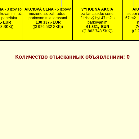
NA
- 3 izby so
AKCIOVÁ CENA
- 5 izbový
VÝHODNÁ AKCIA
AK
kovaním - už
mezonet so záhradou,
za fantastickú cenu
super 
v paneláku
parkovaním a terasami
2 izbový byt 47 m2 s
67 m2 -
,- EUR
130 337,- EUR
parkovaním
n
98 SKK))
((3 926 532 SKK))
61 831,- EUR
74
((1 862 748 SKK))
((2 
Количество отысканиыx объявлениии: 0