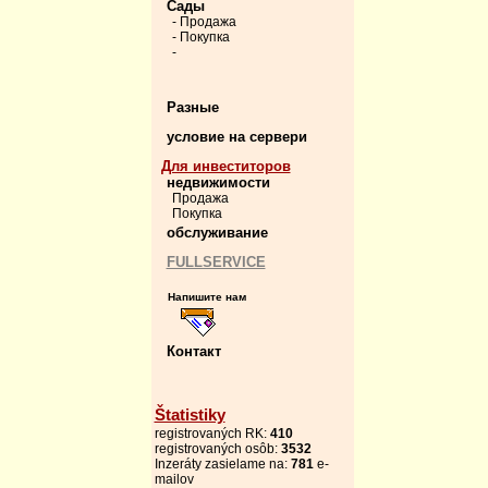
Сады
- Продажа
- Покупка
-
Разные
условие на сервери
Для инвеститоров
недвижимости
Продажа
Покупка
обслуживание
FULLSERVICE
Напишите нам
Контакт
Štatistiky
registrovaných RK:
410
registrovaných osôb:
3532
Inzeráty zasielame na:
781
e-
mailov