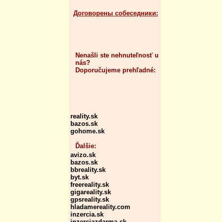
Договорены собеседники:
Nenašli ste nehnuteľnosť u
nás?
Doporučujeme prehľadné:
reality.sk
bazos.sk
gohome.sk
Ďalšie:
avizo.sk
bazos.sk
bbreality.sk
byt.sk
freereality.sk
gigareality.sk
gpsreality.sk
hladamereality.com
inzercia.sk
inzerciazdarma.sk