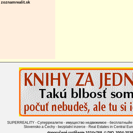
zoznamrealit.sk
SUPERREALITY - Суперреалитю - имущество недвижимое - бесплатныйе объявле
Slovensko a Čechy - bezplatní inzerce - Real Estates in Central Eu
doporučené rozlíšenie 1024x768, © DIO, 2004-2026, 