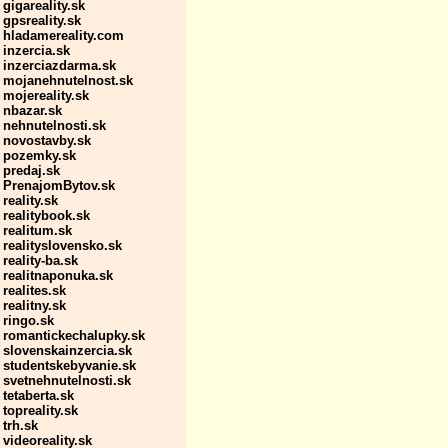
gigareality.sk
gpsreality.sk
hladamereality.com
inzercia.sk
inzerciazdarma.sk
mojanehnutelnost.sk
mojereality.sk
nbazar.sk
nehnutelnosti.sk
novostavby.sk
pozemky.sk
predaj.sk
PrenajomBytov.sk
reality.sk
realitybook.sk
realitum.sk
realityslovensko.sk
reality-ba.sk
realitnaponuka.sk
realites.sk
realitny.sk
ringo.sk
romantickechalupky.sk
slovenskainzercia.sk
studentskebyvanie.sk
svetnehnutelnosti.sk
tetaberta.sk
topreality.sk
trh.sk
videoreality.sk