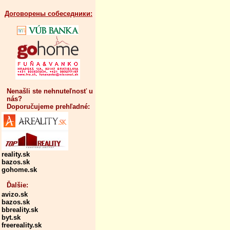
Договорены собеседники:
Nenašli ste nehnuteľnosť u
nás?
Doporučujeme prehľadné:
reality.sk
bazos.sk
gohome.sk
Ďalšie:
avizo.sk
bazos.sk
bbreality.sk
byt.sk
freereality.sk