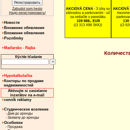
Zabudol som heslo
AKCIOVÁ CENA
- 3 izby so
AKCIOVÁ
Надо регистрировать!
záhradou a parkovaním - už
mezonet
sa netlačte v paneláku
parkova
109 988,- EUR
130 
Новости
((3 313 498 SKK))
((3 9
Вложение обявления
Вложение обявления
Poznбmky
Maďarsko - Rajka
Количест
Rýchle hľadanie
Hypokalkulačka
Конторы по продаже
недвижимостей
Aktivujte si zasielanie
inzerátov na e-mail
cenník reklamy
Студенческое вселение
- Дам до аренды
- Захвачу до аренды
Особняки
- Продажа