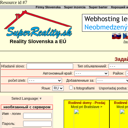
Resource id #7
Firmy Slovenska
Super inzercia
Super barter
Хороший и
Reality Slovenska a EÚ
Лю
Зада
Hľadané slovo:
Тип объявлениий:
Автономный край:
Район:
počet izieb:
Добавлениые за:
Язык:
s fotografiami
Usporiadaj podѕa
Select Language
▼
Rodinné domy - Predaj
Rodinné 
необязанный с сервером
Most pri Bratislave >
Most pr
Имя - логин
:
Пароль: