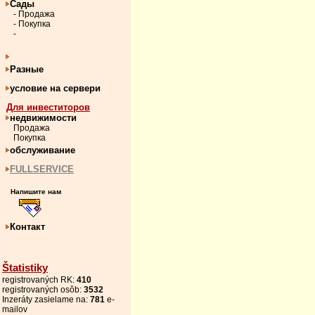
Сады
- Продажа
- Покупка
-
Разные
условие на сервери
Для инвеститоров
недвижимости
Продажа
Покупка
обслуживание
FULLSERVICE
Напишите нам
Контакт
Štatistiky
registrovaných RK:
410
registrovaných osôb:
3532
Inzeráty zasielame na:
781
e-
mailov