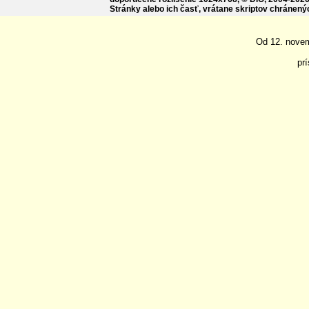
Stránky alebo ich časť, vrátane skriptov chránen
Od 12. nove
pr