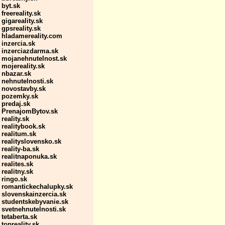
byt.sk
freereality.sk
gigareality.sk
gpsreality.sk
hladamereality.com
inzercia.sk
inzerciazdarma.sk
mojanehnutelnost.sk
mojereality.sk
nbazar.sk
nehnutelnosti.sk
novostavby.sk
pozemky.sk
predaj.sk
PrenajomBytov.sk
reality.sk
realitybook.sk
realitum.sk
realityslovensko.sk
reality-ba.sk
realitnaponuka.sk
realites.sk
realitny.sk
ringo.sk
romantickechalupky.sk
slovenskainzercia.sk
studentskebyvanie.sk
svetnehnutelnosti.sk
tetaberta.sk
topreality.sk