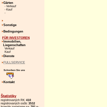
Gärten
- Verkauf
- Kauf
-
Sonstige
Bedingungen
FÜR INVESTOREN
Immobilien,
Liegenschaften
Verkauf
Kauf
Dienste
FULLSERVICE
Schreiben Sie uns
Kontakt
Štatistiky
registrovaných RK:
410
registrovaných osôb:
3532
Inzeráty zasielame na:
781
e-