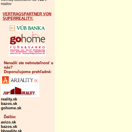
mailov
VERTRAGSPARTNER VON
SUPERREALITY:
Nenašli ste nehnuteľnosť u
nás?
Doporučujeme prehľadné:
reality.sk
bazos.sk
gohome.sk
Ďalšie:
avizo.sk
bazos.sk
bbreality.sk