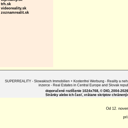
trh.sk
videoreality.sk
zoznamrealit.sk
SUPERREALITY - Slowakisch Immobilien + Kostenfrei Werbung - Reality a nehnute
inzerce - Real Estates in Central Europe and Slovak r
doporučené rozlíšenie 1024x768, © DIO, 2004-2026, 
Stránky alebo ich časť, vrátane skriptov chránen
Od 12. nove
pr