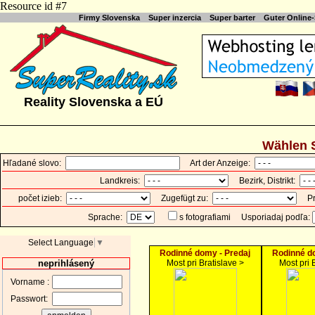
Resource id #7
Firmy Slovenska
Super inzercia
Super barter
Guter Online
Reality Slovenska a EÚ
Wählen S
Hľadané slovo:
Art der Anzeige:
Landkreis:
Bezirk, Distrikt:
počet izieb:
Zugefügt zu:
Pre
Sprache:
s fotografiami
Usporiadaj podľa:
Select Language
▼
Rodinné domy - Predaj
Rodinné d
neprihlásený
Most pri Bratislave >
Most pri 
Vorname :
Passwort: