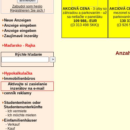
Zabudol som heslo
AKCIOVÁ CENA
- 3 izby so
AKCIOVÁ 
Registrieren Sie sich !
záhradou a parkovaním - už
mezonet s
sa netlačte v paneláku
parkovaní
Neue Anzeigen
109 988,- EUR
130 3
((3 313 498 SKK))
((3 926
Anzeige eingeben
Anzeige eingeben
Zaujímavé inzeráty
Maďarsko - Rajka
Anzah
Rýchle hľadanie
Hypokalkulačka
Immobilienbüros
Aktivujte si zasielanie
inzerátov na e-mail
cenník reklamy
Studentenheim oder
Studentenunterkünfte
- Ich vermiete
- Ich möchte mieten
Einfamilienhäuser
- Verkauf
- Kauf