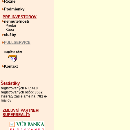
Rôzne
Podmienky
PRE INVESTOROV
nehnuteľnosti
Predaj
Kúpa
služby
FULLSERVICE
Napíšte nám
Kontakt
Štatistiky
registrovaných RK:
410
registrovaných osôb:
3532
Inzeráty zasielame na:
781
e-
mailov
ZMLUVNÍ PARTNERI
SUPERREALÍT: