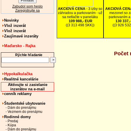
Zabudol som heslo
AKCIOVÁ CENA
- 3 izby so
AKCIOVÁ CE
Zaregistrujte sa
záhradou a parkovaním - už
mezonet so z
sa netlačte v paneláku
parkovaním a
Novinky
109 988,- EUR
130 337,
((3 313 498 SKK))
((3 926 53
Vlož inzerát
Vlož inzerát
Zaujímavé inzeráty
Maďarsko - Rajka
Počet 
Rýchle hľadanie
Hypokalkulačka
Realitné kancelárie
Aktivujte si zasielanie
inzerátov na e-mail
cenník reklamy
Študentské ubytovanie
- Dám do prenájmu
- Vezmem do prenájmu
Rodinné domy
- Predaj
- Kúpa
- Dám do prenájmu