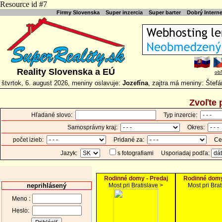
Resource id #7
Firmy Slovenska
Super inzercia
Super barter
Dobrý Intern
Reality Slovenska a EÚ
ob
štvrtok, 6. august 2026, meniny oslavuje:
Jozefína
, zajtra má meniny: Štefá
Zvoľte 
Hľadané slovo:
Typ inzercie:
Samosprávny kraj:
Okres:
počet izieb:
Pridané za:
Cen
Jazyk:
s fotografiami
Usporiadaj podľa:
Rodinné domy - Predaj
Rodinné domy
neprihlásený
Most pri Bratislave >
Most pri Brat
Meno :
Heslo: