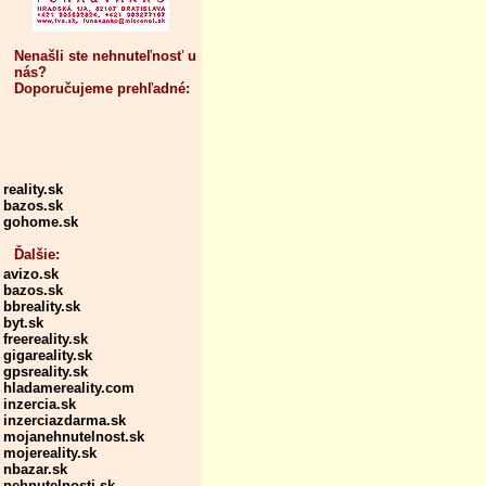
Nenašli ste nehnuteľnosť u
nás?
Doporučujeme prehľadné:
reality.sk
bazos.sk
gohome.sk
Ďalšie:
avizo.sk
bazos.sk
bbreality.sk
byt.sk
freereality.sk
gigareality.sk
gpsreality.sk
hladamereality.com
inzercia.sk
inzerciazdarma.sk
mojanehnutelnost.sk
mojereality.sk
nbazar.sk
nehnutelnosti.sk