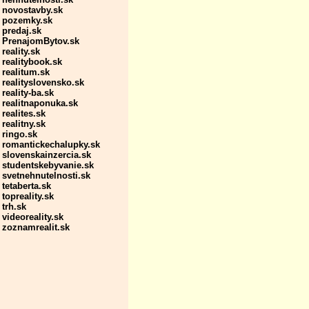
novostavby.sk
pozemky.sk
predaj.sk
PrenajomBytov.sk
reality.sk
realitybook.sk
realitum.sk
realityslovensko.sk
reality-ba.sk
realitnaponuka.sk
realites.sk
realitny.sk
ringo.sk
romantickechalupky.sk
slovenskainzercia.sk
studentskebyvanie.sk
svetnehnutelnosti.sk
tetaberta.sk
topreality.sk
trh.sk
videoreality.sk
zoznamrealit.sk